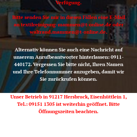
Verfügung.
Bitte senden Sie mir in diesen Fällen eine E-Mail
an textilreinigung-mammen@t-online.de oder
waltraud.mammen@t-online.de.
Alternativ können Sie auch eine Nachricht auf
unserem Anrufbeantworter hinterlassen: 0911-
440172. Vergessen Sie bitte nicht, Ihren Namen
und Ihre Telefonnummer anzugeben, damit wir
Sie zurückrufen können.
Unser Betrieb in 91217 Hersbruck, Eisenhüttlein 1,
Tel.: 09151 1305 ist weiterhin geöffnet. Bitte
Öffnungszeiten beachten.
Mit freundlichen Grüßen Ihr Team der
Textilreinigung Mammen